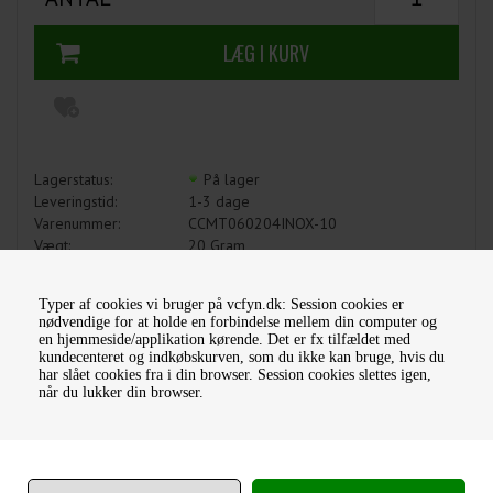
Lagerstatus:
På lager
Leveringstid:
1-3 dage
Varenummer:
CCMT060204INOX-10
Vægt:
20
Gram
Brand:
Garvin Tools
Typer af cookies vi bruger på vcfyn.dk: Session cookies er
nødvendige for at holde en forbindelse mellem din computer og
en hjemmeside/applikation kørende. Det er fx tilfældet med
kundecenteret og indkøbskurven, som du ikke kan bruge, hvis du
OM PRODUKTET
har slået cookies fra i din browser. Session cookies slettes igen,
når du lukker din browser.
SPØRG OS
CCMT060204 drejeplatte til rustfri stål fra Garvin Tools