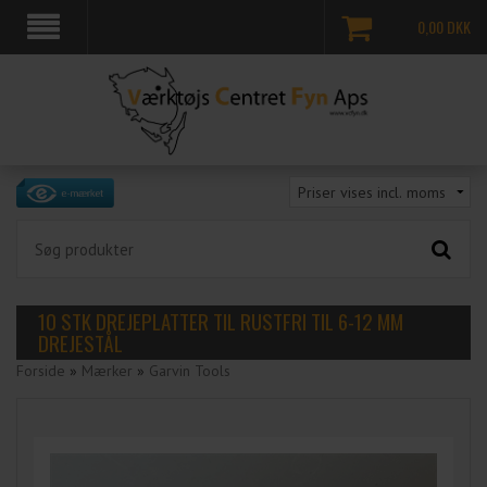
0,00
DKK
10 STK DREJEPLATTER TIL RUSTFRI TIL 6-12 MM
DREJESTÅL
Forside
»
Mærker
»
Garvin Tools