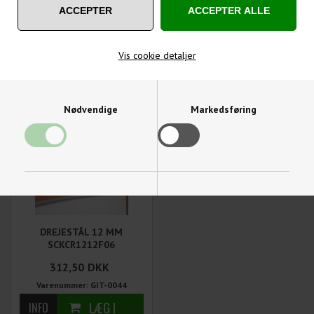
Passer til 6-8-10-12 mm drejestål fra Garvin Tools
Vis cookie detaljer
MÅSKE ER DU OGSÅ INTERESSERET I FØLGENDE
PRODUKTER
Nødvendige
Markedsføring
Funktionelle
Statistiske
DREJESTÅL 12 MM
SCKCR1212F06
312,50
DKK
Varenummer: GIT-0044