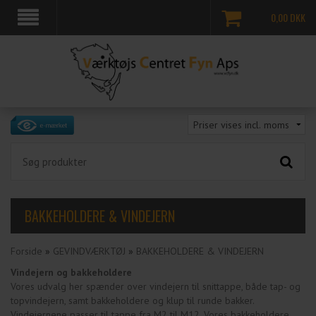
0,00
DKK
BAKKEHOLDERE & VINDEJERN
Forside
»
GEVINDVÆRKTØJ
»
BAKKEHOLDERE & VINDEJERN
Vindejern og bakkeholdere
Vores udvalg her spænder over vindejern til snittappe, både tap- og
topvindejern, samt bakkeholdere og klup til runde bakker.
Vindejernene passer til tappe fra M2 til M12. Vores bakkeholdere