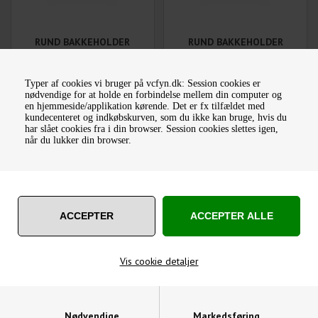
RUND BAKKEHOLDER
RUND BAKKEHOLDER
90X22 MM FRA BAER
105X22 MM FRA BAER
1.162,50
DKK
1.388,75
DKK
Typer af cookies vi bruger på vcfyn.dk: Session cookies er
nødvendige for at holde en forbindelse mellem din computer og
Varenummer: 491824006
Varenummer: 491824008
en hjemmeside/applikation kørende. Det er fx tilfældet med
kundecenteret og indkøbskurven, som du ikke kan bruge, hvis du
har slået cookies fra i din browser. Session cookies slettes igen,
når du lukker din browser.
BAKKEHOLDER 16 MM
BAKKEHOLDER 20 MM
Vis cookie detaljer
52,00
DKK
64,50
DKK
Varenummer: GRH-7716
Varenummer: GRH-7720
Nødvendige
Markedsføring