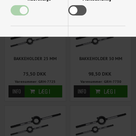
Funktionelle
Statistiske
BAKKEHOLDER 25 MM
BAKKEHOLDER 30 MM
75,50
DKK
98,50
DKK
Varenummer: GRH-7725
Varenummer: GRH-7730