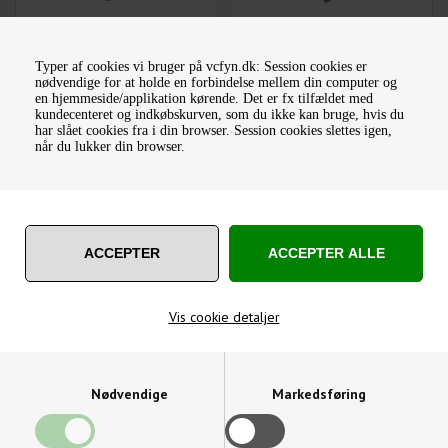
UDBOREHOVED /
UDBORESTÅL 5 STK 12 MM
RODEHOVED 75 MM
TIL 50 MM UDBOREHOVED
Typer af cookies vi bruger på vcfyn.dk: Session cookies er
nødvendige for at holde en forbindelse mellem din computer og
2.160,00
DKK
398,75
DKK
en hjemmeside/applikation kørende. Det er fx tilfældet med
kundecenteret og indkøbskurven, som du ikke kan bruge, hvis du
Varenummer: GPH-8039M
Varenummer: GBB-7654
har slået cookies fra i din browser. Session cookies slettes igen,
når du lukker din browser.
Vis cookie detaljer
UDBORESTÅL 5 STK 20 MM
MK1 HOLDER TIL
TIL 75 MM UDBOREHOVED
UDBOREHOVED
640,75
DKK
319,50
DKK
Nødvendige
Markedsføring
Varenummer: GBB-7662A
Varenummer: GSS-8069A