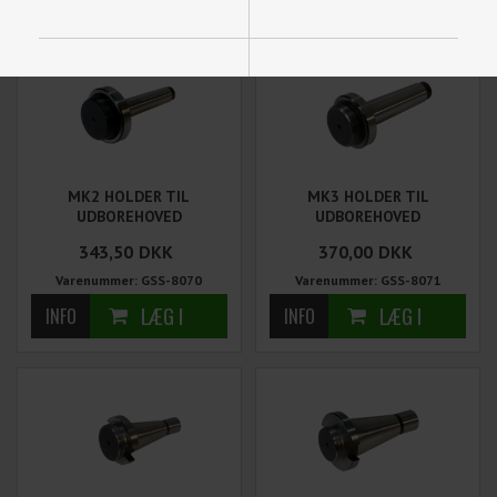
Funktionelle
Statistiske
MK2 HOLDER TIL
MK3 HOLDER TIL
UDBOREHOVED
UDBOREHOVED
343,50
DKK
370,00
DKK
Varenummer: GSS-8070
Varenummer: GSS-8071