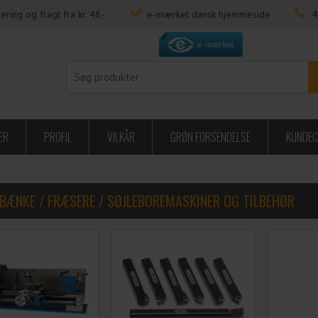
ering og fragt fra kr. 48,-
e-mærket dansk hjemmeside
4
ER
PROFIL
VILKÅR
GRØN FORSENDELSE
KUNDEC
EBÆNKE / FRÆSERE / SØJLEBOREMASKINER OG TILBEHØR