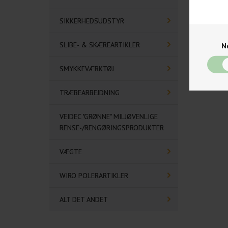
SIKKERHEDSUDSTYR
SLIBE- & SKÆREARTIKLER
N
SMYKKEVÆRKTØJ
TRÆBEARBEJDNING
VEIDEC "GRØNNE" MILJØVENLIGE
RENSE-/RENGØRINGSPRODUKTER
VÆGTE
WIRO POLERARTIKLER
ALT DET ANDET