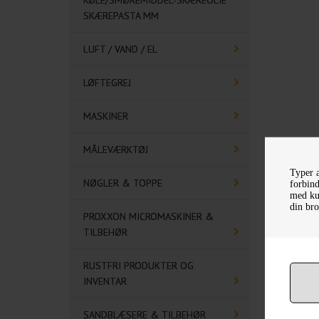
KØLE/SMØREMIDDEL-SKÆREOLIE
SKÆREPASTA MM
LUFT / VAND / EL
LØFTEGREJ
MASKINER
MÅLEVÆRKTØJ
Typer a
NØGLER & TOPPE
forbind
med kun
din bro
PROXXON MICROMASKINER &
TILBEHØR
RUSTFRI PRODUKTER OG
INVENTAR
SANDBLÆSERE & TILBEHØR