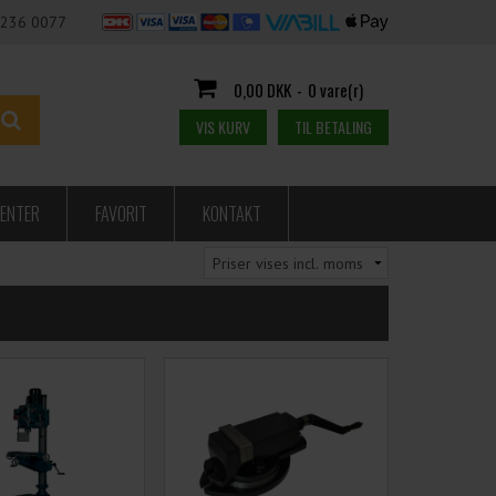
236 0077
0,00 DKK
-
0 vare(r)
VIS KURV
TIL BETALING
ENTER
FAVORIT
KONTAKT