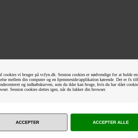
f cookies vi bruger på vcfyn.dk: Session cookies er nødvendige for at holde en
else mellem din computer og en hjemmeside/applikation kørende. Det er fx til
decenteret og indkøbskurven, som du ikke kan bruge, hvis du har slået cookies
wser. Session cookies slettes igen, når du lukker din browser.