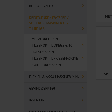
BOR & RIVALER
MET
DREJEBÆNKE / FRÆSERE /
SØJLEBOREMASKINER OG
TILBEHØR
METALDREJEBÆNKE
TILBEHØR TIL DREJEBÆNK
FRÆSEMASKINER
TILBEHØR TIL FRÆSEMASKINE
SØJLEBOREMASKINER
SØJ
FLEX EL & AKKU MASKINER M.M.
GEVINDVÆRKTØJ
INVENTAR