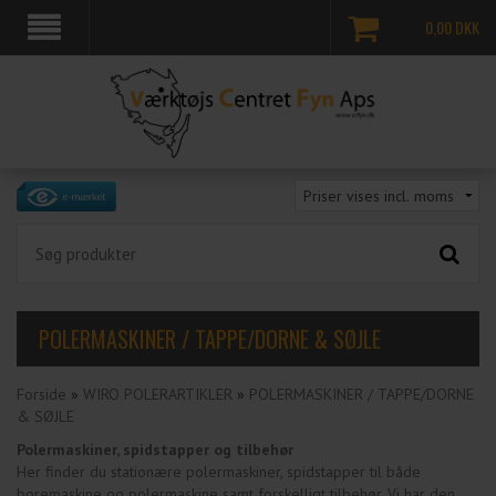
0,00
DKK
POLERMASKINER / TAPPE/DORNE & SØJLE
Forside
»
WIRO POLERARTIKLER
»
POLERMASKINER / TAPPE/DORNE
& SØJLE
Polermaskiner, spidstapper og tilbehør
Her finder du stationære polermaskiner, spidstapper til både
boremaskine og polermaskine samt forskelligt tilbehør. Vi har den