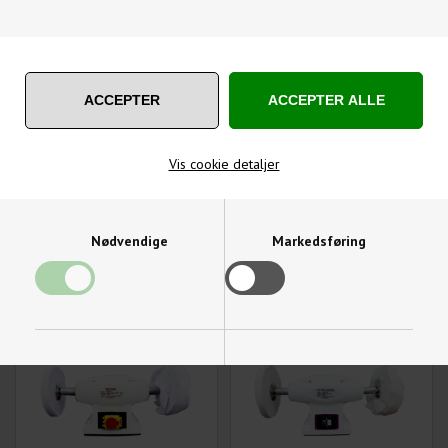
Vis cookie detaljer
SKÆRM TIL PSM100
POLERMASKINE 230V
POLERMASKINE
600W 200 MM SKIVER
278,00
DKK
1.123,75
DKK
Nødvendige
Markedsføring
Varenummer: PSM100SKÆRM
Varenummer: PSM200
Funktionelle
Statistiske