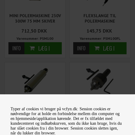
MINI POLERMASKINE 230V
FLEXSLANGE TIL
300W 75 MM SKIVER
POLERMASKINE
712,50
DKK
145,75
DKK
Varenummer: PSM100
Varenummer: PSM100FL
HÅNDTAG M/BOREPATON
BOREPATRON
TIL PSM100
POLERMASKINE
Typer af cookies vi bruger på vcfyn.dk: Session cookies er
nødvendige for at holde en forbindelse mellem din computer og
185,00
DKK
148,00
DKK
en hjemmeside/applikation kørende. Det er fx tilfældet med
kundecenteret og indkøbskurven, som du ikke kan bruge, hvis du
Varenummer: PSM100HAA
Varenummer: PSM100BO
har slået cookies fra i din browser. Session cookies slettes igen,
når du lukker din browser.