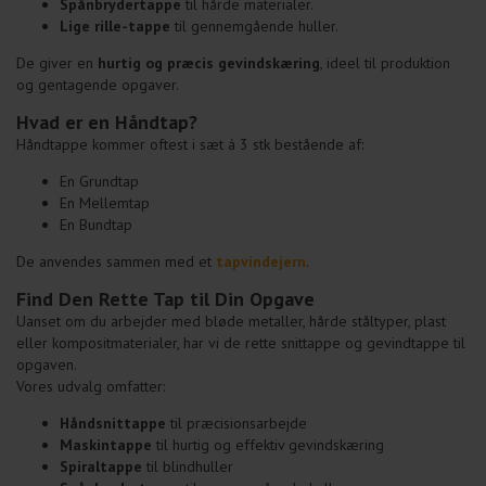
Spånbrydertappe
til hårde materialer.
Lige rille-tappe
til gennemgående huller.
De giver en
hurtig og præcis gevindskæring
, ideel til produktion
og gentagende opgaver.
Hvad er en Håndtap?
Håndtappe kommer oftest i sæt á 3 stk bestående af:
En Grundtap
En Mellemtap
En Bundtap
De anvendes sammen med et
tapvindejern
.
Find Den Rette Tap til Din Opgave
Uanset om du arbejder med bløde metaller, hårde ståltyper, plast
eller kompositmaterialer, har vi de rette snittappe og gevindtappe til
opgaven.
Vores udvalg omfatter:
Håndsnittappe
til præcisionsarbejde
Maskintappe
til hurtig og effektiv gevindskæring
Spiraltappe
til blindhuller