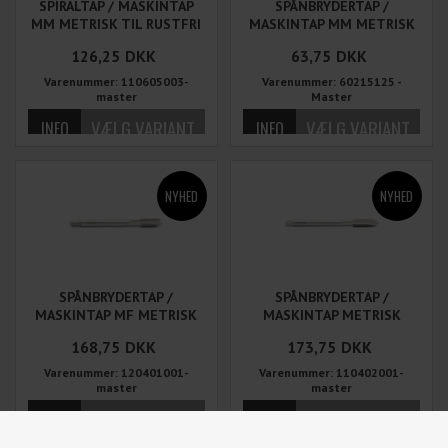
SPIRALTAP / MASKINTAP
SPÅNBRYDERTAP /
MM METRISK TIL RUSTFRI
MASKINTAP MM METRISK
HSS TIN-BELAGT
126,25
DKK
63,75
DKK
Varenummer: 110605003-
Varenummer: 60215125 -
master
Master
SPÅNBRYDERTAP /
SPÅNBRYDERTAP /
MASKINTAP MF METRISK
MASKINTAP METRISK
FINGEVIND
LINKS
168,75
DKK
173,75
DKK
Varenummer: 120401001-
Varenummer: 110402001-
master
master