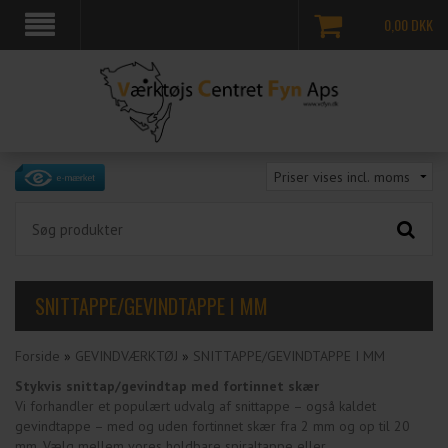
0,00
DKK
SNITTAPPE/GEVINDTAPPE I MM
Forside
»
GEVINDVÆRKTØJ
»
SNITTAPPE/GEVINDTAPPE I MM
Stykvis snittap/gevindtap med fortinnet skær
Vi forhandler et populært udvalg af snittappe – også kaldet
gevindtappe – med og uden fortinnet skær fra 2 mm og op til 20
mm. Vælg mellem vores holdbare spiraltappe eller