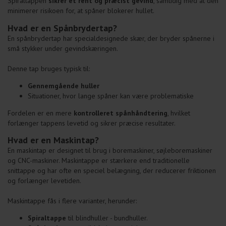
Spiraltappen
sikrer et rent og præcist gevind
, samtidig med at den
minimerer risikoen for, at spåner blokerer hullet.
Hvad er en Spånbrydertap?
En spånbrydertap har specialdesignede skær, der bryder spånerne i
små stykker under gevindskæringen.
Denne tap bruges typisk til:
Gennemgående huller
Situationer, hvor lange spåner kan være problematiske
Fordelen er en mere
kontrolleret spånhåndtering
, hvilket
forlænger tappens levetid og sikrer præcise resultater.
Hvad er en Maskintap?
En maskintap er designet til brug i boremaskiner, søjleboremaskiner
og CNC-maskiner. Maskintappe er stærkere end traditionelle
snittappe og har ofte en speciel belægning, der reducerer friktionen
og forlænger levetiden.
Maskintappe fås i flere varianter, herunder:
Spiraltappe
til blindhuller - bundhuller.