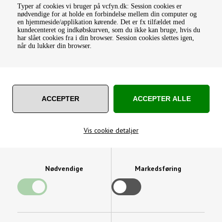
Typer af cookies vi bruger på vcfyn.dk: Session cookies er
nødvendige for at holde en forbindelse mellem din computer og
en hjemmeside/applikation kørende. Det er fx tilfældet med
kundecenteret og indkøbskurven, som du ikke kan bruge, hvis du
har slået cookies fra i din browser. Session cookies slettes igen,
når du lukker din browser.
SPÅNBRYDERTAP /
SPÅNBRYDERTAP /
MASKINTAP MF METRISK
MASKINTAP METRISK TIL
FINGEVIND LINKS
RUSTFRI
388,75
DKK
126,25
DKK
Varenummer: 120402011-
Varenummer: 110405003-
Master
master
Vis cookie detaljer
Nødvendige
Markedsføring
Snittappe og Gevindtappe – Præcision og kvalitet
til dit gevindarbejde
Velkommen til vores kategori for snittappe og gevindtappe –
uundværlige værktøjer til præcis og effektiv fremstilling af