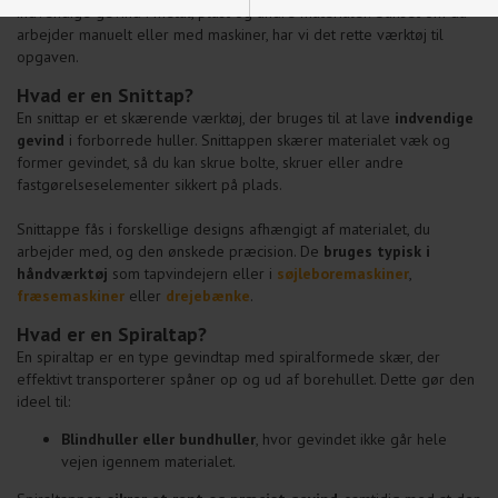
indvendige gevind i metal, plast og andre materialer. Uanset om du
Funktionelle
Statistiske
arbejder manuelt eller med maskiner, har vi det rette værktøj til
opgaven.
Hvad er en Snittap?
En snittap er et skærende værktøj, der bruges til at lave
indvendige
gevind
i forborrede huller. Snittappen skærer materialet væk og
former gevindet, så du kan skrue bolte, skruer eller andre
fastgørelseselementer sikkert på plads.
Snittappe fås i forskellige designs afhængigt af materialet, du
arbejder med, og den ønskede præcision. De
bruges typisk i
håndværktøj
som tapvindejern eller i
søjleboremaskiner
,
fræsemaskiner
eller
drejebænke
.
Hvad er en Spiraltap?
En spiraltap er en type gevindtap med spiralformede skær, der
effektivt transporterer spåner op og ud af borehullet. Dette gør den
ideel til:
Blindhuller eller bundhuller
, hvor gevindet ikke går hele
vejen igennem materialet.