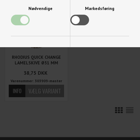
Nødvendige
Markedsføring
Funktionelle
Statistiske
RHODIUS QUICK CHANGE
LAMELSKIVE Ø51 MM
38,75
DKK
Varenummer: 303909-master