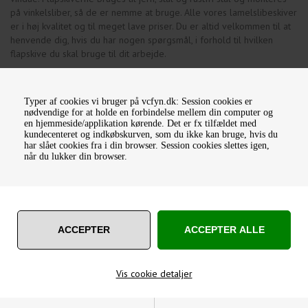
på vinkelsliber, så de er nemme at bruge. Alle vores lamelslibeskiver
er i høj kvalitet og til meget lave priser. Du er altid velkommen til at
henvende dig, hvis du har nogen spørgsmål, i forhold til hvilken
flapskive du skal bruge til dit arbejde.
Typer af cookies vi bruger på vcfyn.dk: Session cookies er
nødvendige for at holde en forbindelse mellem din computer og
en hjemmeside/applikation kørende. Det er fx tilfældet med
kundecenteret og indkøbskurven, som du ikke kan bruge, hvis du
har slået cookies fra i din browser. Session cookies slettes igen,
når du lukker din browser.
OPTIMA FLEX LAMELSKIVE
OPTIMA PROFI
/ FLAPSKIVE
LAMELSKIVE / FLAPSKIVE
17,50
DKK
18,75
DKK
Vis cookie detaljer
Varenummer: IOL115040 -
Varenummer: IL115040 -
Master
Master