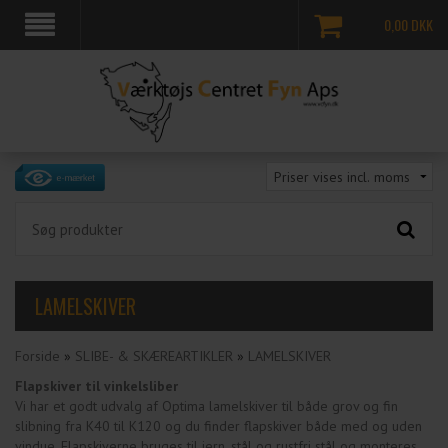
0,00
DKK
LAMELSKIVER
Forside
»
SLIBE- & SKÆREARTIKLER
»
LAMELSKIVER
Flapskiver til vinkelsliber
Vi har et godt udvalg af Optima lamelskiver til både grov og fin
slibning fra K40 til K120 og du finder flapskiver både med og uden
vindue. Flapskiverne bruges til jern, stål og rustfri stål og monteres