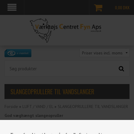
0,00
DKK
SLANGEOPRULLERE TIL VANDSLANGER
Forside
»
LUFT / VAND / EL
»
SLANGEOPRULLERE TIL VANDSLANGER
God væghængt slangeopruller
Væghængt slangeopruller klar til brug med vandkobling og
spulepistol. Vi har to udgaver med 20 eller 40 meter vandslange, så
du kan nå hele haven. Slangeoprulleren har slangeføring og