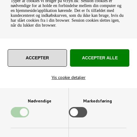
Typer af cookies vi bruger på vcfyn.dk: Session cookies er
monteres med et svingbart vægbeslag - begge hjælper til at gør
nødvendige for at holde en forbindelse mellem din computer og
en hjemmeside/applikation kørende. Det er fx tilfældet med
betjeningen nem og gnidningsfri. Når sæsonen er ovre, behøver du
kundecenteret og indkøbskurven, som du ikke kan bruge, hvis du
ikke tømme slangen, men kan blot løfte hele slangeoprulleren af og
har slået cookies fra i din browser. Session cookies slettes igen,
sætte den frost-frit vinteren over, f.eks. i skuret.
når du lukker din browser.
Vis cookie detaljer
Nødvendige
Markedsføring
SLANGEOPRULLER MED
20M VANDSLANGE
498,75
DKK
Varenummer: 63220