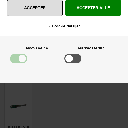
REDUCERBØSNINGER
KNIVHOVED
/
&
INDSTIKSDORNE
KONUSFORØGERE
UDDRIVERKILER
TILBEHØR
Vis cookie detaljer
Nødvendige
Markedsføring
FACONFRÆSER
/
UDBOREHOVED/RODEHOVED
2 & 4
SVALEHALE
&
SKÆRS
/ T-NOT /
TILBEHØR
FRÆSERE
PARAPLY
FORSÆNKERE
Funktionelle
Statistiske
ROTERENDE