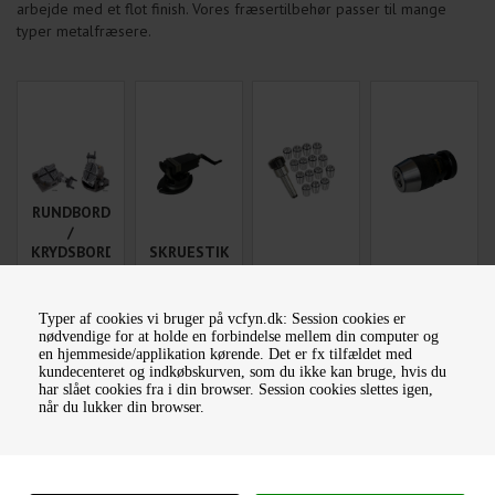
arbejde med et flot finish. Vores fræsertilbehør passer til mange
typer metalfræsere.
RUNDBORD
/
KRYDSBORD
SKRUESTIKKE
&
/
TILBEHØR
PARALLELKLODSER
SPÆNDETÆNGER
BOREPATRONE
Typer af cookies vi bruger på vcfyn.dk: Session cookies er
nødvendige for at holde en forbindelse mellem din computer og
en hjemmeside/applikation kørende. Det er fx tilfældet med
kundecenteret og indkøbskurven, som du ikke kan bruge, hvis du
har slået cookies fra i din browser. Session cookies slettes igen,
når du lukker din browser.
PLANFRÆSER
/