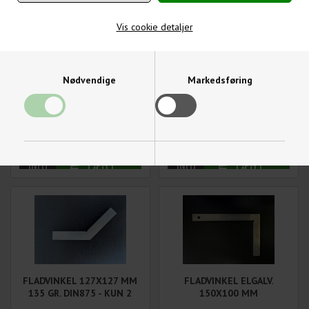
Vis cookie detaljer
Nødvendige
Markedsføring
FLADVINKEL 125X125 MM
FLADVINKEL 205X205 MM
120 GR. DIN875 - KUN 1
120 GR. DIN875 - KUN 2
STK PÅ LAGER
STK PÅ LAGER
92,50
DKK
115,00
DKK
Varenummer:
Varenummer:
FLV125X125120GRDIN875
FLV205X205120GRDIN875
Funktionelle
Statistiske
FLADVINKEL 127X127 MM
FLADVINKEL ELGALV.
135 GR. DIN875 - KUN 2
150X100 MM
STK PÅ LAGER