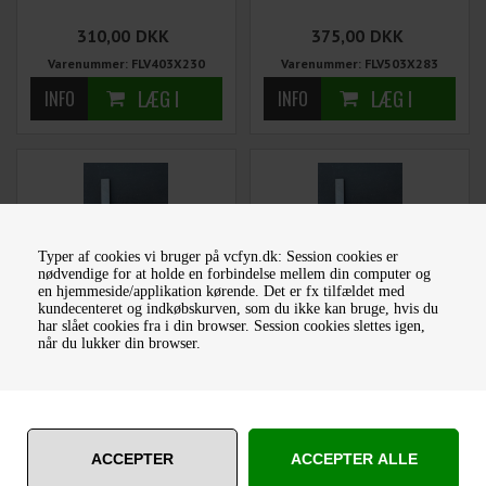
310,00
DKK
375,00
DKK
Varenummer: FLV403X230
Varenummer: FLV503X283
Typer af cookies vi bruger på vcfyn.dk: Session cookies er
nødvendige for at holde en forbindelse mellem din computer og
en hjemmeside/applikation kørende. Det er fx tilfældet med
FLADVINKEL 50X50 MM
FLADVINKEL 100X100 MM
kundecenteret og indkøbskurven, som du ikke kan bruge, hvis du
120 GR. DIN875 - KUN 1
120 GR. DIN875 - KUN 1
har slået cookies fra i din browser. Session cookies slettes igen,
STK PÅ LAGER
STK PÅ LAGER
når du lukker din browser.
80,00
DKK
80,00
DKK
Varenummer:
Varenummer:
FLV50X50120GRDIN875
FLV100X100120GRDIN875