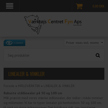
0,00
DKK
LINEALER & VINKLER
Forside
»
MÅLEVÆRKTØJ
»
LINEALER & VINKLER
Robuste stållinealer på 50 og 100 cm
Mål præcist med vores stærke stållinealer, der måler i både tommer
og millimeter. Vi har to typer linealer på henholdsvis 50 og 100 cm,
til små og store måleopgaver. Det holdbare stål, gør linealerne