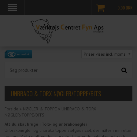
0,00
DKK
UNBRACO & TORX NØGLER/TOPPE/BITS
Forside
»
NØGLER & TOPPE
»
UNBRACO & TORX
NØGLER/TOPPE/BITS
Alt du skal bruge i Torx- og unbrakonøgler
Unbrakonøgler og unbrako toppe sælges i sæt, der måles i mm eller
tommer. Vælg mellem den klassiske L-formede unbrakonøgle eller