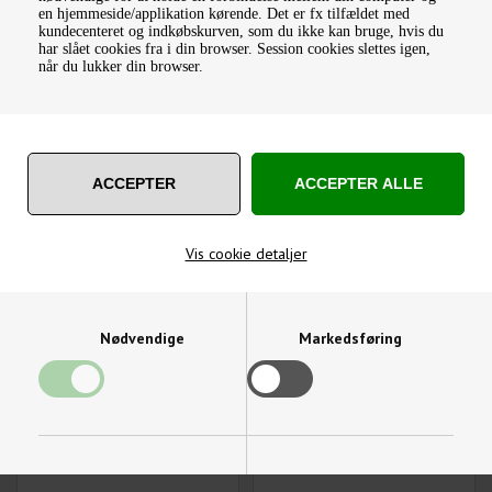
en hjemmeside/applikation kørende. Det er fx tilfældet med
kundecenteret og indkøbskurven, som du ikke kan bruge, hvis du
har slået cookies fra i din browser. Session cookies slettes igen,
når du lukker din browser.
SEALEY UNBRACONØGLER
ASTA TOPNØGLESÆT MED
MED T-HÅNDTAG I MM &
GENNEMSTIKSTOPPE
TOMMER (2,5 TIL 10 MM &
298,00
DKK
590,00
DKK
1/8" TIL 3/8")
Vis cookie detaljer
Varenummer: AK7149
Varenummer: A-15GOTH
Nødvendige
Markedsføring
Funktionelle
Statistiske