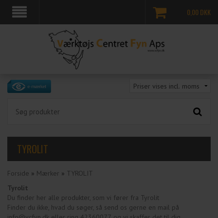
0,00
DKK
TYROLIT
Forside
»
Mærker
»
TYROLIT
Tyrolit
Du finder her alle produkter, som vi fører fra Tyrolit
Finder du ikke, hvad du søger, så send os gerne en mail på
info@vcfyn.dk eller ring 42360077, og vi skaffer det til dig