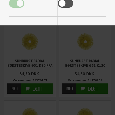
25 STK
Varenummer: 34332795-25
Varenummer: 5313 - Master
Funktionelle
Statistiske
SUNBURST RADIAL
SUNBURST RADIAL
BØRSTESKIVE Ø51 K80 FRA
BØRSTESKIVE Ø51 K120
TYROLIT
FRA TYROLIT
34,50
DKK
34,50
DKK
Varenummer: 34570103
Varenummer: 34570104