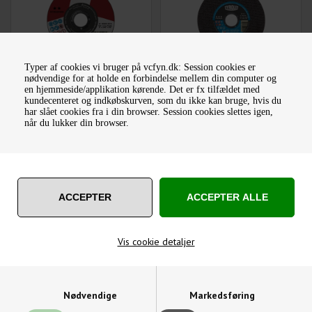
Typer af cookies vi bruger på vcfyn.dk: Session cookies er
TYROLIT STANDARD
TYROLIT PREMIUM
nødvendige for at holde en forbindelse mellem din computer og
SKÆRESKIVE TIL RUSTFRI
SKÆRESKIVE 2I1 150X1,2
en hjemmeside/applikation kørende. Det er fx tilfældet med
STÅL
MM TIL STÅL OG RUSTFRI
kundecenteret og indkøbskurven, som du ikke kan bruge, hvis du
24,50
DKK
34,50
DKK
1 STK
har slået cookies fra i din browser. Session cookies slettes igen,
når du lukker din browser.
Varenummer: 34332832 -
Varenummer: 34332795
Master
Vis cookie detaljer
TYROLIT PREMIUM
TYROLIT PREMIUM
SKÆRESKIVE 2I1 150X1,2
SKRUBSKIVE FASTCUT 2I1
Nødvendige
Markedsføring
MM TIL STÅL OG RUSTFRI
1 STK
862,50
DKK
39,95
DKK