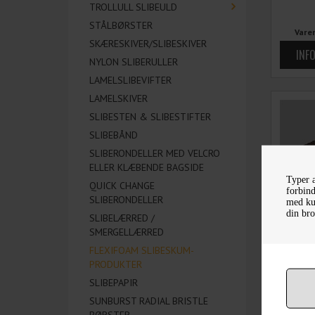
TROLLULL SLIBEULD
STÅLBØRSTER
Vare
SKÆRESKIVER/SLIBESKIVER
NYLON SLIBERULLER
LAMELSLIBEVIFTER
LAMELSKIVER
SLIBESTEN & SLIBESTIFTER
SLIBEBÅND
SLIBERONDELLER MED VELCRO
ELLER KLÆBENDE BAGSIDE
Typer a
QUICK CHANGE
forbind
SLIBERONDELLER
med kun
din bro
SLIBELÆRRED /
SMERGELLÆRRED
1 
FLEXIFOAM SLIBESKUM-
PRODUKTER
SLIBEPAPIR
SUNBURST RADIAL BRISTLE
Vare