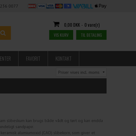
236 0077
0,00 DKK
-
0 vare(r)
VIS KURV
TIL BETALING
ENTER
FAVORIT
KONTAKT
xifoam slibeskum kan brugs både vådt og tørt og kan endda
indeligt sandpapir.
f keramisk alumiumoxid (CAO) slibekorn, som giver et