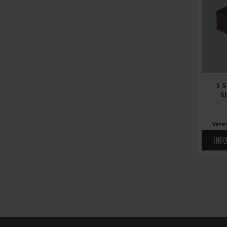
5 
S
Vare