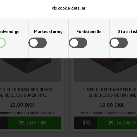
Vis cookie detaljer
ødvendige
Markedsføring
Funktionelle
Statistis
STK FLEXIFOAM RED BLOCK
1 STK FLEXIFOAM RED BL
SLIBEKLODS SUPER FINE
SLIBEKLODS ULTRA FINE
12,00
DKK
12,00
DKK
nummer: 200ZF21B0250FA180-1
Varenummer: 200ZF21B0250FA2