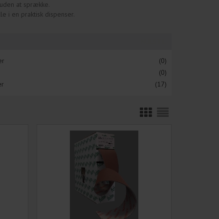
, uden at sprække.
 i en praktisk dispenser.
NULSTIL
er
(0)
(0)
er
(17)