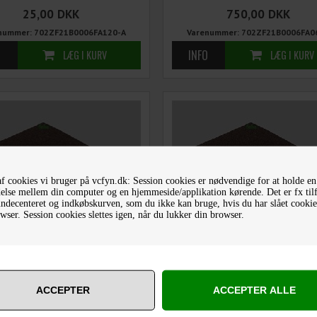
25,00
DKK
750,00
DKK
nummer: 702ZF21B0006FA120-A
Varenummer: 702ZF21B0006FA0
f cookies vi bruger på vcfyn.dk: Session cookies er nødvendige for at holde en
else mellem din computer og en hjemmeside/applikation kørende. Det er fx til
decenteret og indkøbskurven, som du ikke kan bruge, hvis du har slået cookies
wser. Session cookies slettes igen, når du lukker din browser.
STK FLEXIFOAM RED BLOCK
1 STK FLEXIFOAM RED BL
SLIBEKLODS FINE
SLIBEKLODS EXTRA FINE
12,00
DKK
12,00
DKK
nummer: 200ZF21B0250FA100-1
Varenummer: 200ZF21B0250FA1