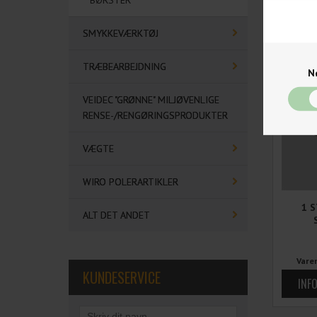
BØRSTER
SMYKKEVÆRKTØJ
TRÆBEARBEJDNING
N
VEIDEC "GRØNNE" MILJØVENLIGE
RENSE-/RENGØRINGSPRODUKTER
VÆGTE
WIRO POLERARTIKLER
1 
ALT DET ANDET
Vare
KUNDESERVICE