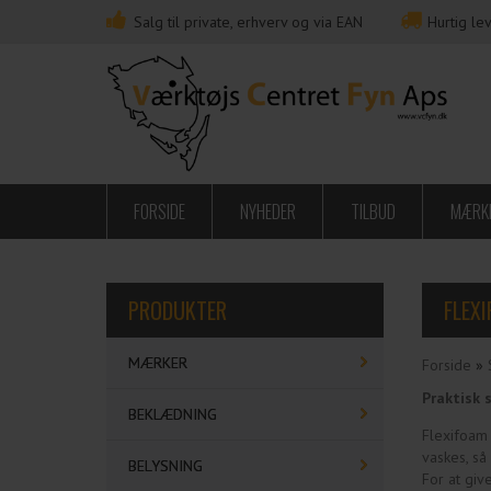
Salg til private, erhverv og via EAN
Hurtig lev
FORSIDE
NYHEDER
TILBUD
MÆRK
PRODUKTER
FLEX
MÆRKER
Forside
»
Praktisk 
BEKLÆDNING
Flexifoam 
vaskes, så
BELYSNING
For at giv