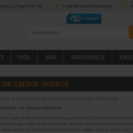
ering og fragt fra kr. 48,-
e-mærket dansk hjemmeside
4
ER
PROFIL
VILKÅR
GRØN FORSENDELSE
KUNDEC
IFOAM SLIBESKUM- PRODUKTER
SLIBE- & SKÆREARTIKLER
»
FLEXIFOAM SLIBESKUM- PRODUKTER
slibeskum fra belgiske Flexifoam
er et super praktisk produkt til slibning af træ, metal, lak og maling. Fle
 de kan bruges igen og igen. Det giver en langt større holdbarhed, end alm
e ekstra styrke, er slibeskummet fra Flexifoam dækket med et ekstra lag a