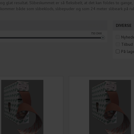
t og glat resultat. Slibeskummet er så fleksibelt, at det kan foldes to gange
kommer både som slibeklods, slibepuder og som 24 meter slibeark på rulle
NULSTIL
DIVERSE
750
DKK
Nyhed
Tilbud
På lag