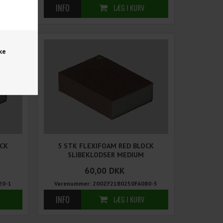
ke
OCK
5 STK FLEXIFOAM RED BLOCK
SLIBEKLODSER MEDIUM
60,00
DKK
20-1
Varenummer: 200ZF21B0250FA080-5