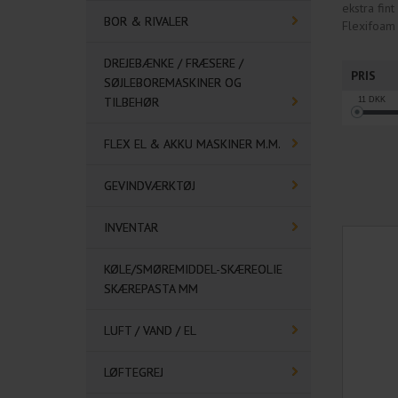
ekstra fin
BOR & RIVALER
Flexifoam 
DREJEBÆNKE / FRÆSERE /
PRIS
SØJLEBOREMASKINER OG
TILBEHØR
11
DKK
FLEX EL & AKKU MASKINER M.M.
GEVINDVÆRKTØJ
INVENTAR
KØLE/SMØREMIDDEL-SKÆREOLIE
SKÆREPASTA MM
LUFT / VAND / EL
LØFTEGREJ