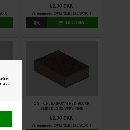
12,00
DKK
60-R
Varenummer: 200ZF21B0250FA080-1
fældet
 fra i
OCK
1 STK FLEXIFOAM RED BLOCK
SLIBEKLODS VERY FINE
12,00
DKK
20-1
Varenummer: 200ZF21B0250FA150-1