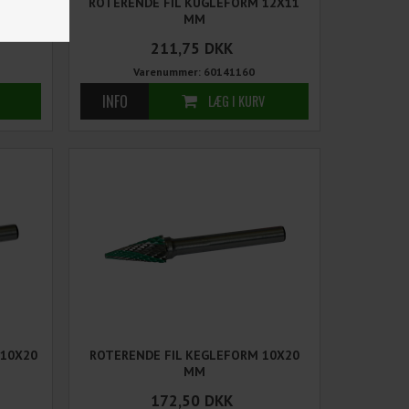
10X16
ROTERENDE FIL KUGLEFORM 12X11
MM
211,75
DKK
Varenummer: 60141160
 10X20
ROTERENDE FIL KEGLEFORM 10X20
MM
172,50
DKK