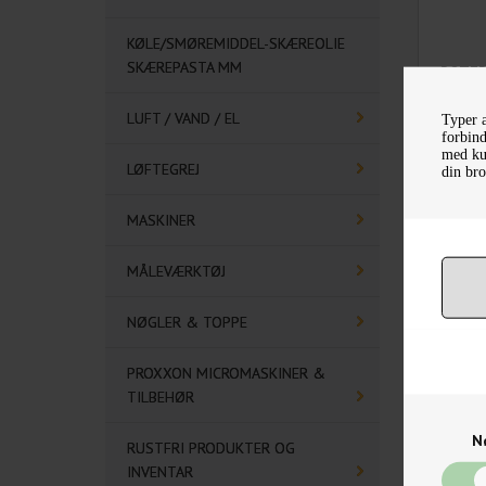
KØLE/SMØREMIDDEL-SKÆREOLIE
SKÆREPASTA MM
ROTER
LUFT / VAND / EL
Typer a
forbind
med kun
LØFTEGREJ
din bro
MASKINER
MÅLEVÆRKTØJ
NØGLER & TOPPE
PROXXON MICROMASKINER &
TILBEHØR
N
RUSTFRI PRODUKTER OG
INVENTAR