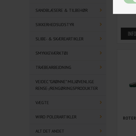
ROTER
SANDBLÆSERE & TILBEHØR
SIKKERHEDSUDSTYR
SLIBE- & SKÆREARTIKLER
SMYKKEVÆRKTØJ
TRÆBEARBEJDNING
VEIDEC "GRØNNE" MILJØVENLIGE
RENSE-/RENGØRINGSPRODUKTER
VÆGTE
WIRO POLERARTIKLER
ROTER
ALT DET ANDET