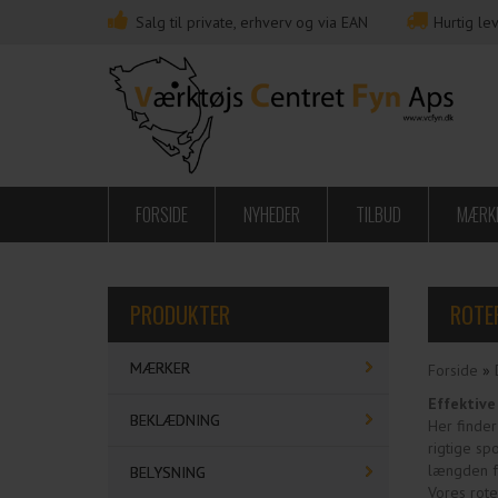
Salg til private, erhverv og via EAN
Hurtig lev
FORSIDE
NYHEDER
TILBUD
MÆRK
PRODUKTER
ROTE
MÆRKER
Forside
»
Effektive
BEKLÆDNING
Her finder
rigtige sp
længden f
BELYSNING
Vores rote