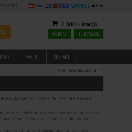
236 0077
0,00 DKK
-
0 vare(r)
VIS KURV
TIL BETALING
ENTER
FAVORIT
KONTAKT
TIL FRÆSEMASKINE
»
Roterende hårdmetal fræsere
le- eller cylinderform, gør det muligt for dig at lave det
ter på 6mm, 8mm, 10mm eller 12mm. Samtidig går skær
det nemmere og øger effektiviteten med op til 30%.