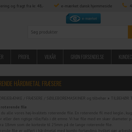
ering og fragt fra kr. 48,-
e-mærket dansk hjemmeside
4
ER
PROFIL
VILKÅR
GRØN FORSENDELSE
KUNDEC
RENDE HÅRDMETAL FRÆSERE
DREJEBÆNKE / FRÆSERE / SØJLEBOREMASKINER og tilbehør
»
TILBEHØR 
 roterende file
 du alle vores høj-kvalitets roterende file. En roterende fil med kegle-, kug
or eller den rigtige rille/fals i dit emne. Vi har file med en skær diame
ra 18mm som de korteste til 25mm på de lange roterende file.
rende file er udført i hårdmetal med kombi-fortanding, hvilket gør arbej