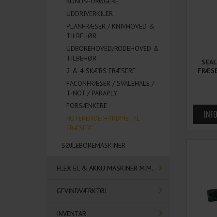
KONUSFORØGERE
UDDRIVERKILER
PLANFRÆSER / KNIVHOVED &
TILBEHØR
UDBOREHOVED/RODEHOVED &
TILBEHØR
SEA
2 & 4 SKÆRS FRÆSERE
FRÆSE
FACONFRÆSER / SVALEHALE /
T-NOT / PARAPLY
FORSÆNKERE
ROTERENDE HÅRDMETAL
FRÆSERE
SØJLEBOREMASKINER
FLEX EL & AKKU MASKINER M.M.
GEVINDVÆRKTØJ
INVENTAR