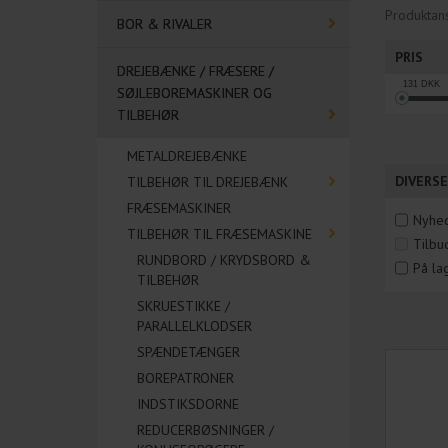
Produktans
BOR & RIVALER
PRIS
DREJEBÆNKE / FRÆSERE /
131
DKK
SØJLEBOREMASKINER OG
TILBEHØR
METALDREJEBÆNKE
DIVERSE
TILBEHØR TIL DREJEBÆNK
FRÆSEMASKINER
Nyhe
TILBEHØR TIL FRÆSEMASKINE
Tilbu
RUNDBORD / KRYDSBORD &
På la
TILBEHØR
SKRUESTIKKE /
PARALLELKLODSER
SPÆNDETÆNGER
BOREPATRONER
INDSTIKSDORNE
REDUCERBØSNINGER /