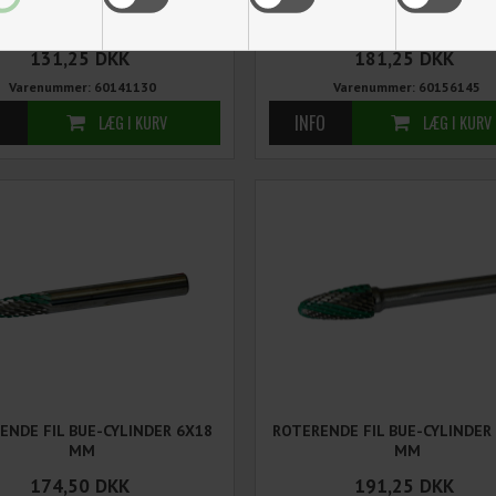
ENDE FIL KUGLEFORM 8X7 MM
ROTERENDE FIL DRÅBEFORM 
MM
131,25
DKK
181,25
DKK
Varenummer: 60141130
Varenummer: 60156145
ENDE FIL BUE-CYLINDER 6X18
ROTERENDE FIL BUE-CYLINDER
MM
MM
174,50
DKK
191,25
DKK