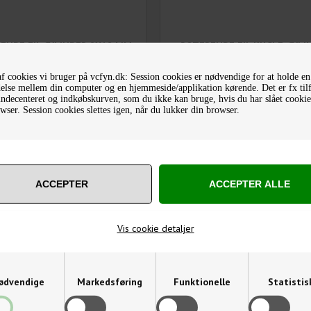
ENDE FIL CYLINDER 8X18 MM
ROTERENDE FIL KUGLE-CYLI
10X20 MM
f cookies vi bruger på vcfyn.dk: Session cookies er nødvendige for at holde en
163,25
DKK
202,50
DKK
else mellem din computer og en hjemmeside/applikation kørende. Det er fx til
Varenummer: 60124130
Varenummer: 60133145
decenteret og indkøbskurven, som du ikke kan bruge, hvis du har slået cookies
wser. Session cookies slettes igen, når du lukker din browser.
Vis cookie detaljer
ødvendige
Markedsføring
Funktionelle
Statistis