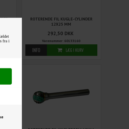
NDER
ROTERENDE FIL KUGLE-CYLINDER
12X25 MM
292,50
DKK
fældet
Varenummer: 60133160
 fra i
ke