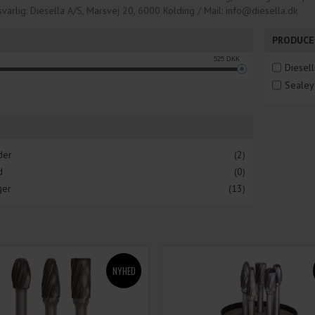
varlig: Diesella A/S, Marsvej 20, 6000 Kolding / Mail: info@diesella.dk
NULSTIL
PRODUCE
525
DKK
Diesell
Sealey
NULSTIL
der
(2)
d
(0)
ger
(13)