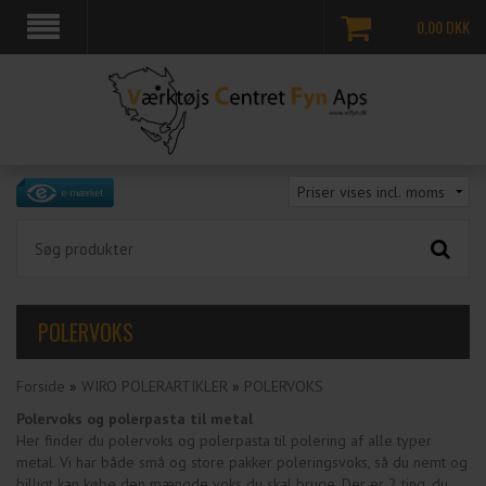
0,00
DKK
POLERVOKS
Forside
»
WIRO POLERARTIKLER
»
POLERVOKS
Polervoks og polerpasta til metal
Her finder du polervoks og polerpasta
til polering af alle typer
metal
. Vi har både små og store pakker poleringsvoks, så du nemt og
billigt kan købe den mængde voks du skal bruge. Der er 2 ting, du