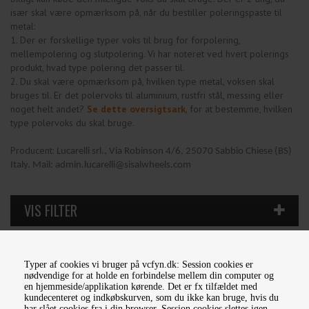
især skal være opmærksom på, når du bestiller poleringspaste til
metal:
1. Der er forskellige typer voks til brug for forpolering,
mellempolering og slutpolering. Vi har noteret ved hvert polerings
produkt, hvad type polering det passer til.
2. Du skal være opmærksom på, hvilken type metal, voksen skal
bruges til. Er det polervoks til aluminium, rustfri stål, messing eller
noget helt andet?
Se dette oversigtsark
, for at bestemme, hvilken
type polervoks du skal bruge.
Producent:
Lucarelli srl., Via Robinson 4/6, 25070 Sabbio Chiese (BS)
Italy. Mail: admin.lucarelli@sisalwheels.com
Typer af cookies vi bruger på vcfyn.dk: Session cookies er
nødvendige for at holde en forbindelse mellem din computer og
en hjemmeside/applikation kørende. Det er fx tilfældet med
kundecenteret og indkøbskurven, som du ikke kan bruge, hvis du
har slået cookies fra i din browser. Session cookies slettes igen,