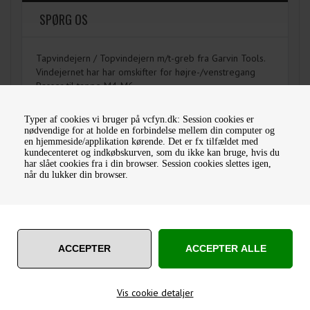
SPØRG OS
Tapvindejern / Topvindejern m/t-greb fra Garvin Tools.
Vindejernet har har omskifter for højre-/venstregang
Passer til tappe M4-M6
Typer af cookies vi bruger på vcfyn.dk: Session cookies er
nødvendige for at holde en forbindelse mellem din computer og
en hjemmeside/applikation kørende. Det er fx tilfældet med
kundecenteret og indkøbskurven, som du ikke kan bruge, hvis du
MÅSKE ER DU OGSÅ INTERESSERET I FØLGENDE
har slået cookies fra i din browser. Session cookies slettes igen,
PRODUKTER
når du lukker din browser.
Vis cookie detaljer
SPIRALTAP M4 HSS TIN-
SPIRALTAP M5 HSS TIN-