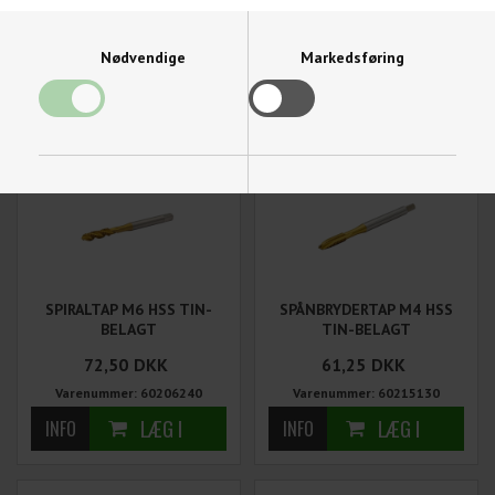
BELAGT
BELAGT
65,00
DKK
75,00
DKK
Nødvendige
Markedsføring
Varenummer: 60206230
Varenummer: 60206235
Funktionelle
Statistiske
SPIRALTAP M6 HSS TIN-
SPÅNBRYDERTAP M4 HSS
BELAGT
TIN-BELAGT
72,50
DKK
61,25
DKK
Varenummer: 60206240
Varenummer: 60215130