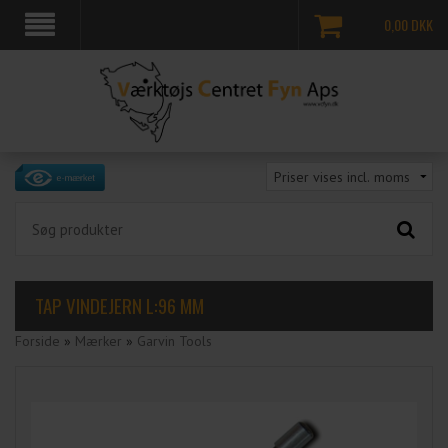
0,00
DKK
TAP VINDEJERN L:96 MM
Forside
»
Mærker
»
Garvin Tools