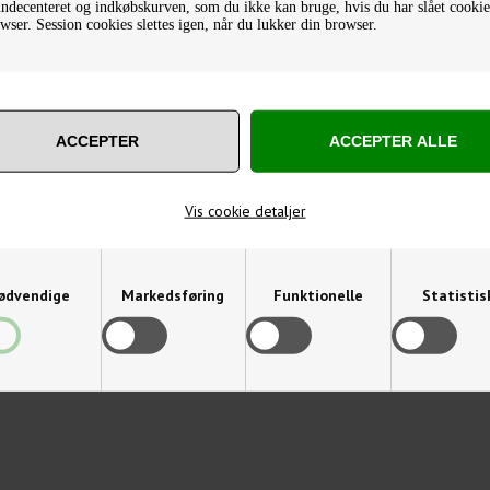
decenteret og indkøbskurven, som du ikke kan bruge, hvis du har slået cookies
wser. Session cookies slettes igen, når du lukker din browser.
DREJET BOR 17,5 / 13,0 MM
SPIRALBORSÆT 1-10 M
137,50
DKK
136,25
DKK
Varenummer: 11100701750
Varenummer: 11201310019
Vis cookie detaljer
ødvendige
Markedsføring
Funktionelle
Statistis