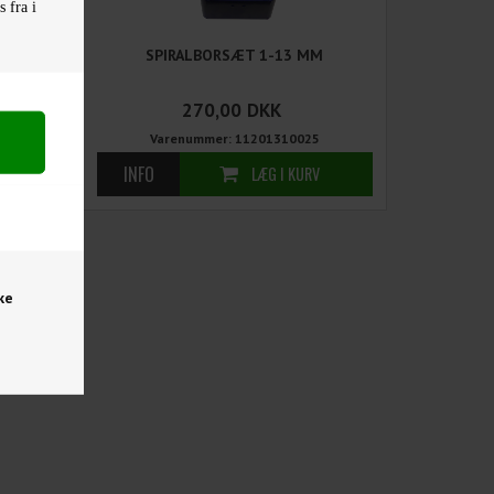
 fra i
M
SPIRALBORSÆT 1-13 MM
270,00
DKK
Varenummer: 11201310025
ke