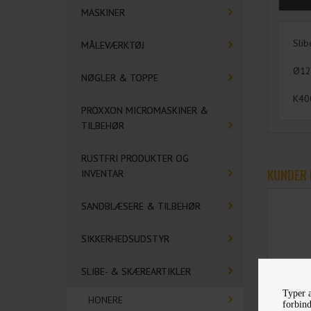
MASKINER
Slib
MÅLEVÆRKTØJ
Ø12
NØGLER & TOPPE
K40
PROXXON MICROMASKINER &
TILBEHØR
RUSTFRI PRODUKTER OG
KUNDER 
INVENTAR
SANDBLÆSERE & TILBEHØR
SIKKERHEDSUDSTYR
SLIBE- & SKÆREARTIKLER
Typer a
HONERE
forbind