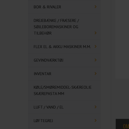
BOR & RIVALER
DREJEBÆNKE / FRÆSERE /
SØJLEBOREMASKINER OG
TILBEHØR
FLEX EL & AKKU MASKINER M.M.
GEVINDVÆRKTØJ
INVENTAR
KØLE/SMØREMIDDEL-SKÆREOLIE
SKÆREPASTA MM
LUFT / VAND / EL
LØFTEGREJ
OM