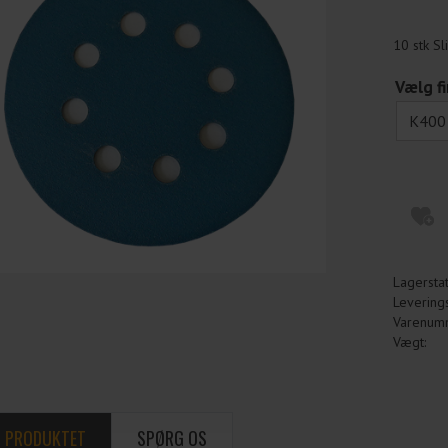
10 stk S
Vælg f
Lagerstat
Leverings
Varenum
Vægt:
 PRODUKTET
SPØRG OS