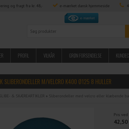
ering og fragt fra kr. 48,-
e-mærket dansk hjemmeside
4
ER
PROFIL
VILKÅR
GRØN FORSENDELSE
KUNDEC
TK SLIBERONDELLER M/VELCRO K400 Ø125 8 HULLER
SLIBE- & SKÆREARTIKLER
»
Sliberondeller med velcro eller klæbende b
Pris ved
42,50