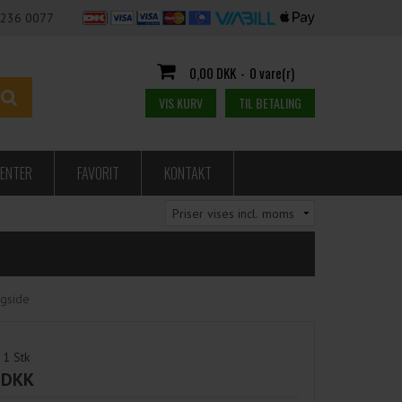
236 0077
0,00 DKK
-
0 vare(r)
VIS KURV
TIL BETALING
ENTER
FAVORIT
KONTAKT
agside
1
Stk
 DKK