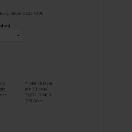
liberondeller Ø125 K400
inhed
us:
Ikke på lager
tid:
min 30 dage
mer:
SA331125400
100
Gram