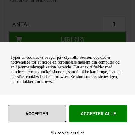
Kopbørste for vinkelsliber
ANTAL
Typer af cookies vi bruger på vcfyn.dk: Session cookies er
nødvendige for at holde en forbindelse mellem din computer og
en hjemmeside/applikation kørende. Det er fx tilfældet med
kundecenteret og indkøbskurven, som du ikke kan bruge, hvis du
Lagerstatus:
På lager
har slået cookies fra i din browser. Session cookies slettes igen,
Leveringstid:
1-3 dage
når du lukker din browser.
Varenummer:
K100H030VZ
Vægt:
400
Gram
OM PRODUKTET
Vis cookie detaljer