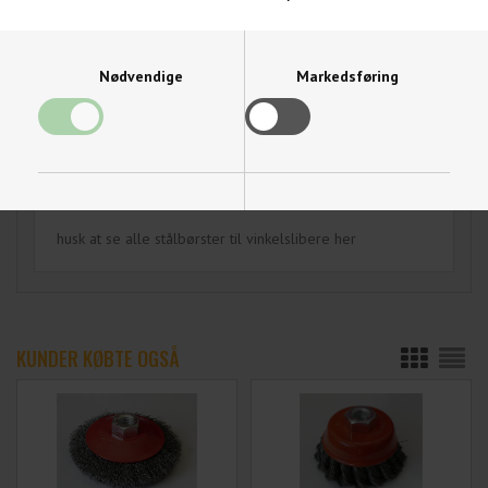
SPØRG OS
Stålbørste / kopbørste med M14 gevind - 0,3 mm tråd til
Nødvendige
Markedsføring
vinkelsliber
Ø100 mm
Max. 8500 omdr./min.
HUSK SIKKERHEDSBRILLER
Funktionelle
Statistiske
husk at se alle stålbørster til vinkelslibere her
KUNDER KØBTE OGSÅ