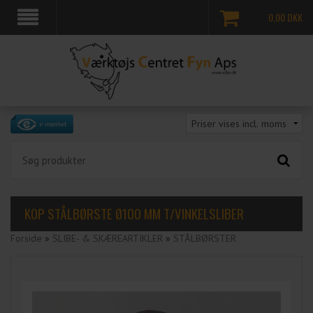
0,00
DKK
KOP STÅLBØRSTE Ø100 MM T/VINKELSLIBER
Forside
»
SLIBE- & SKÆREARTIKLER
»
STÅLBØRSTER