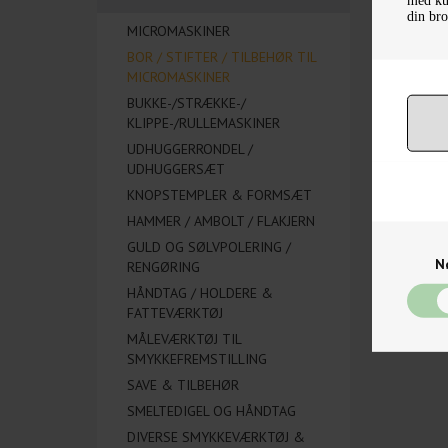
din bro
MICROMASKINER
BOR / STIFTER / TILBEHØR TIL
MICROMASKINER
BUKKE-/STRÆKKE-/
KLIPPE-/RULLEMASKINER
UDHUGGERRONDEL /
UDHUGGERSÆT
KNOPSTEMPLER & FORMSÆT
HAMMER / AMBOLT / FLAKJERN
GULD OG SØLVPOLERING /
N
RENGØRING
HÅNDTAG / HOLDERE &
FATTEVÆRKTØJ
MÅLEVÆRKTØJ TIL
SMYKKEFREMSTILLING
SAVE & TILBEHØR
SMELTEDIGEL OG HÅNDTAG
DIVERSE SMYKKEVÆRKTØJ &