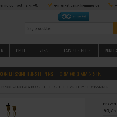
ering og fragt fra kr. 48,-
e-mærket dansk hjemmeside
4
ER
PROFIL
VILKÅR
GRØN FORSENDELSE
KUNDEC
XON MESSINGBØRSTE PENSELFORM Ø8,0 MM 2 STK
SMYKKEVÆRKTØJ
»
BOR / STIFTER / TILBEHØR TIL MICROMASKINER
Pris ved
34,75