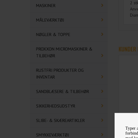
2 st
MASKINER
Anve
Diam
MÅLEVÆRKTØJ
NØGLER & TOPPE
KUNDER 
PROXXON MICROMASKINER &
TILBEHØR
RUSTFRI PRODUKTER OG
INVENTAR
SANDBLÆSERE & TILBEHØR
SIKKERHEDSUDSTYR
SLIBE- & SKÆREARTIKLER
P
Typer a
PEN
forbind
SMYKKEVÆRKTØJ
med kun