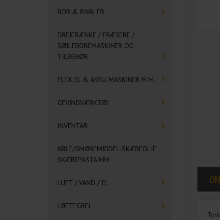
BOR & RIVALER
DREJEBÆNKE / FRÆSERE /
SØJLEBOREMASKINER OG
TILBEHØR
FLEX EL & AKKU MASKINER M.M.
GEVINDVÆRKTØJ
INVENTAR
KØLE/SMØREMIDDEL-SKÆREOLIE
SKÆREPASTA MM
OM
LUFT / VAND / EL
LØFTEGREJ
Tysk