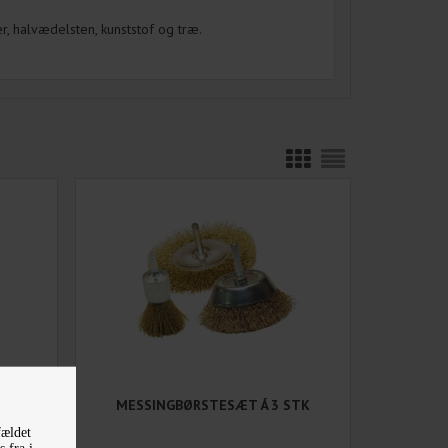
, halvædelsten, kunststof og træ.
ULFORM
MESSINGBØRSTESÆT Á 3 STK
ER
fældet
 fra i