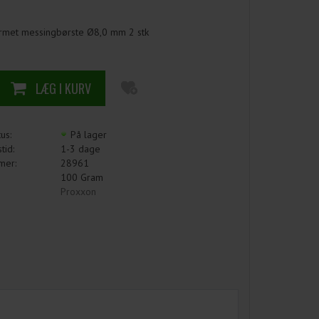
rmet messingbørste Ø8,0 mm 2 stk
us:
På lager
tid:
1-3 dage
mer:
28961
100
Gram
Proxxon