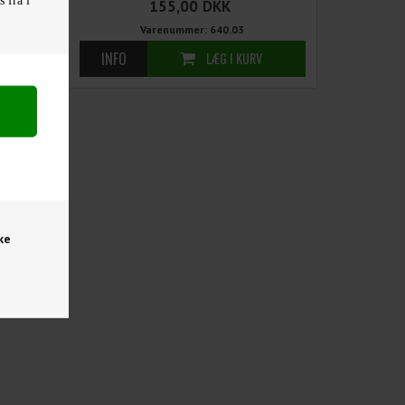
155,00
DKK
Varenummer: 640.03
ke