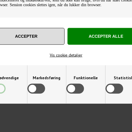
46,50
DKK
73,00
DKK
wser. Session cookies slettes igen, når du lukker din browser.
Varenummer: 28963
Varenummer: 28962
Vis cookie detaljer
ødvendige
Markedsføring
Funktionelle
Statistis