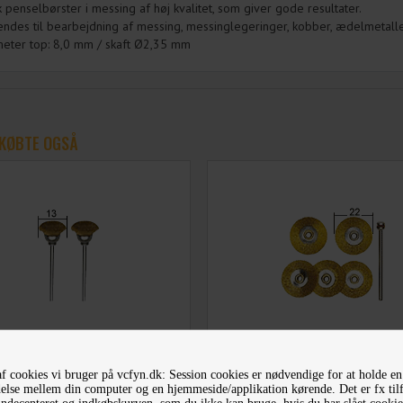
k penselbørster i messing af høj kvalitet, som giver gode resultater.
ndes til bearbejdning af messing, messinglegeringer, kobber, ædelmetaller
eter top: 8,0 mm / skaft Ø2,35 mm
KØBTE OGSÅ
ROXXON MESSINGBØRSTE
PROXXON MESSINGBØRSTE HJ
f cookies vi bruger på vcfyn.dk: Session cookies er nødvendige for at holde en
SELFORM Ø13,0 MM 2 STK
Ø22,0 MM 5 STK M/HOLD
else mellem din computer og en hjemmeside/applikation kørende. Det er fx til
decenteret og indkøbskurven, som du ikke kan bruge, hvis du har slået cookies