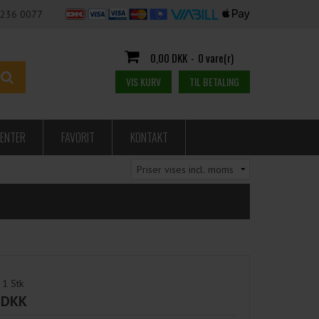
236 0077
0,00 DKK
-
0 vare(r)
VIS KURV
TIL BETALING
ENTER
FAVORIT
KONTAKT
1
Stk
 DKK