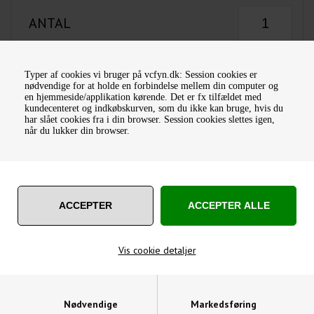
ANTAL
Typer af cookies vi bruger på vcfyn.dk: Session cookies er
nødvendige for at holde en forbindelse mellem din computer og
en hjemmeside/applikation kørende. Det er fx tilfældet med
kundecenteret og indkøbskurven, som du ikke kan bruge, hvis du
har slået cookies fra i din browser. Session cookies slettes igen,
når du lukker din browser.
Lagerstatus:
På lager
Leveringstid:
1-3 dage
Varenummer:
GCI-RC06
Vægt:
20
Gram
Brand:
Garvin Tools
Vis cookie detaljer
OM PRODUKTET
SPØRG OS
Nødvendige
Markedsføring