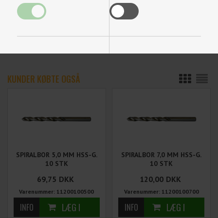
Rund platte som passer til 8-10-12 mm rundingsstål fra
Garvin Tools
Funktionelle
Statistiske
KUNDER KØBTE OGSÅ
SPIRALBOR 5,0 MM HSS-G.
SPIRALBOR 7,0 MM HSS-G.
10 STK
10 STK
69,75
DKK
120,00
DKK
Varenummer: 11200100500
Varenummer: 11200100700