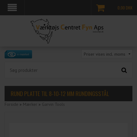
0,00
DKK
RUND PLATTE TIL 8-10-12 MM RUNDINGSSTÅL
Forside
»
Mærker
»
Garvin Tools