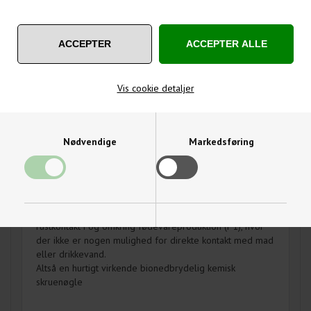
OM PRODUKTET
SPØRG OS
Rust Shock fra VEIDEC kaldes den kemiske skruenøgle.
Den hjælper dig med at løse selv håbløse problemer
Vis cookie detaljer
med sammengroede/sammenrustede emner så som
bolte, møtrikker, hængsler, og kuglelejer.
Den virker ekstremt hurtigt som rustafbryder, da dens
Nødvendige
Markedsføring
effekt indtræder allerede efter 10-20 sekunder.
Rust Shock danner mikroskopiske hulrum via kolde stød,
og trænger ind i hulrum, hvor den opløser rustkrystaller.
Rust Shock er bionedbrydelig og indeholder ingen
mineralolier, fedt eller silikone.
Produktet er testet og vurderet af NSF til brug som en
rustkontakt i og omkring fødevareproduktion (P1), hvor
Funktionelle
Statistiske
der ikke er nogen mulighed for direkte kontakt med mad
eller drikkevand.
Altså en hurtigt virkende bionedbrydelig kemisk
skruenøgle