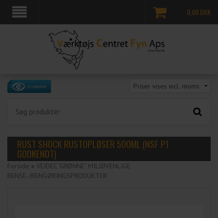
0,00
DKK
RUST SHOCK RUSTOPLØSER 500ML (NSF P1
GODKENDT)
Forside
»
VEIDEC "GRØNNE" MILJØVENLIGE
RENSE-/RENGØRINGSPRODUKTER