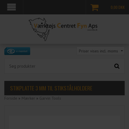
0,00
DKK
STIKPLATTE 3 MM TIL STIKSTÅLHOLDERE
Forside
»
Mærker
»
Garvin Tools