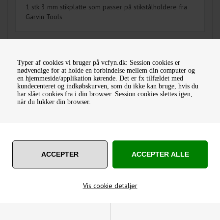
1 stk 3 mm stikplatte som passer på stikstålholdere fra
Garvin Tools
Typer af cookies vi bruger på vcfyn.dk: Session cookies er
MÅSKE ER DU OGSÅ INTERESSERET I FØLGENDE
nødvendige for at holde en forbindelse mellem din computer og
PRODUKTER
en hjemmeside/applikation kørende. Det er fx tilfældet med
kundecenteret og indkøbskurven, som du ikke kan bruge, hvis du
har slået cookies fra i din browser. Session cookies slettes igen,
når du lukker din browser.
STIKSTÅL 8 MM M/3 MM
STIKSTÅL 10 MM M/3 MM
PLATTE
PLATTE
Vis cookie detaljer
312,00
DKK
314,00
DKK
Varenummer: GPT-1000
Varenummer: GPT-1001