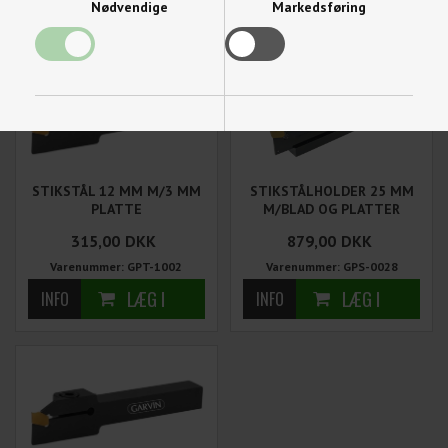
Nødvendige
Markedsføring
Funktionelle
Statistiske
STIKSTÅL 12 MM M/3 MM
STIKSTÅLHOLDER 25 MM
PLATTE
M/BLAD OG PLATTER
315,00
DKK
879,00
DKK
Varenummer: GPT-1002
Varenummer: GPS-0028