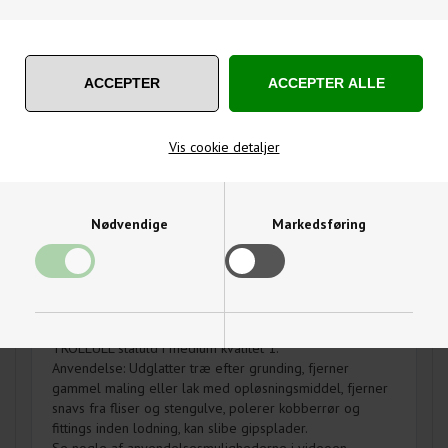
OM PRODUKTET
SPØRG OS
TROLLULL Ståluld | Wire Wool 450g medium 1 kan
Vis cookie detaljer
bruges til at slibe træoverflader, fjerne gammel maling
og lak fra antikke møbler og rengøre hårde
gummigulve/laminatgulve.
Nødvendige
Markedsføring
Stålulden kan bruges til slibning og glatning af
træoverflader efter grunding, før maling. Kombineret
med lakfjerner, kan fjerne gamle belægninger fra antikke
møbler. Rengør hårde gummigulve/laminatgulve.
Praktiske ruller af ståluld – lige til at klippe af.
TROLLULL ståluld i medium kvalitet 1.
Funktionelle
Statistiske
Anvendelse: Udglatter træ efter grunding, fjerner
gammel maling eller lak med opløsningsmiddel, fjerner
snavs fra fliser og stengulve, polerer kobberrør og
fittings inden lodning, kan slibe gipsplader.
Se nogle af anvendelsesmulighederne i videoen