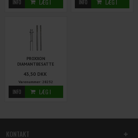
PROXXON
DIAMANTBESATTE
KUGLEFORMEDE GLASBOR
43,50
DKK
Ø2,2 MM 2 STK
Varenummer: 28232
KONTAKT