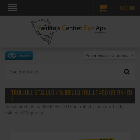
0,00
DKK
TROLLULL STÅLULD / SLIBEULD I RULLE 450 GR FINHED
1
Forside
»
SLIBE- & SKÆREARTIKLER
»
Trollull slibeuld
»
Trollull
ståluld i 450 gr rulle